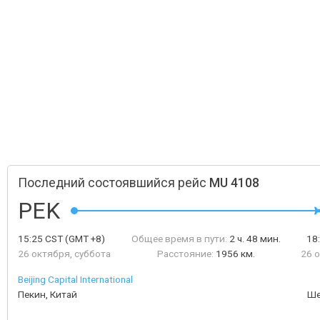
Последний состоявшийся рейс
MU 4108
PEK
15:25
CST
(GMT +8)
Общее время в пути:
2 ч. 48 мин.
18
26 октября, суббота
Расстояние:
1956 км.
26 
Beijing Capital International
Пекин, Китай
Ше