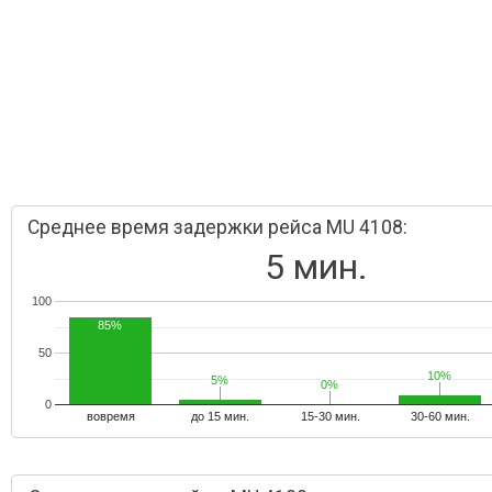
Среднее время задержки рейса MU 4108:
5 мин.
100
85%
50
10%
10%
5%
5%
0%
0%
0
вовремя
до 15 мин.
15-30 мин.
30-60 мин.