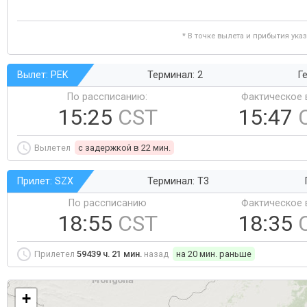
* В точке вылета и прибытия ука
Вылет: PEK
Терминал: 2
Ге
По рассписанию:
Фактическое 
15:25
CST
15:47
Вылетел
c задержкой в 22 мин.
Прилет: SZX
Терминал: T3
По рассписанию
Фактическое 
18:55
CST
18:35
Прилетел
59439 ч. 21 мин.
назад
на 20 мин. раньше
+