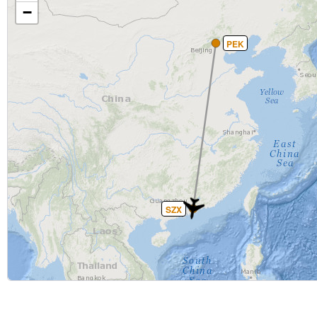
−
PEK
SZX