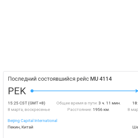
Последний состоявшийся рейс
MU 4114
PEK
15:25
CST
(GMT +8)
Общее время в пути:
3 ч. 11 мин.
18
8 марта, воскресенье
Расстояние:
1956 км.
8 ма
Beijing Capital International
Пекин, Китай
Ше