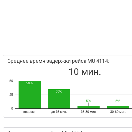
Среднее время задержки рейса MU 4114:
10 мин.
50
50%
35%
25
5%
5%
5%
5%
0
вовремя
до 15 мин.
15-30 мин.
30-60 мин.