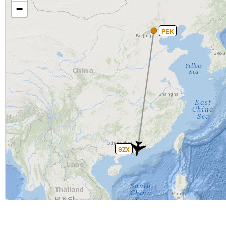
−
PEK
SZX