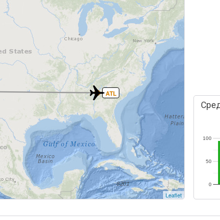
ATL
Сред
100
50
0
Leaflet