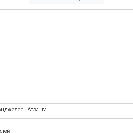
Анджелес - Атланта
елей