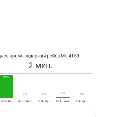
нее время задержки рейса MU 4159:
2 мин.
95%
5%
5%
0%
0%
0%
0%
0%
0%
вовремя
до 15 мин.
15-30 мин.
30-60 мин.
> 60 мин.