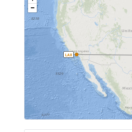
−
LAX