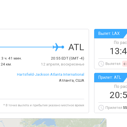
Вылет: LAX
По ра
ATL
13:
:
3 ч. 41 мин.
20:55
EDT
(GMT -4)
Вылетел
c
124 км.
12 апреля, воскресенье
Hartsfield-Jackson Atlanta International
Прилет: ATL
Атланта, США
По ра
20:
* В точке вылета и прибытия указано местное время
Прилетел
55