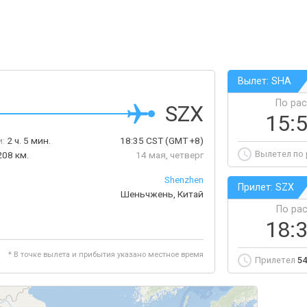
Вылет: SHA
По ра
SZX
15:
:
2 ч. 5 мин.
18:35
CST
(GMT +8)
Вылетел по
208 км.
14 мая, четверг
Shenzhen
Прилет: SZX
Шеньчжень, Китай
По ра
18:
* В точке вылета и прибытия указано местное время
Прилетел
54