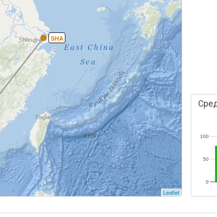
SHA
Сред
100
50
0
Leaflet