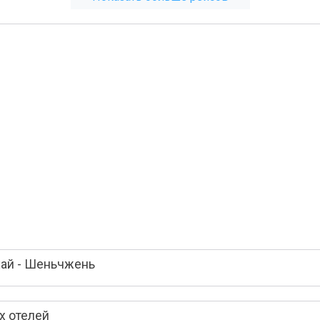
хай - Шеньчжень
х отелей