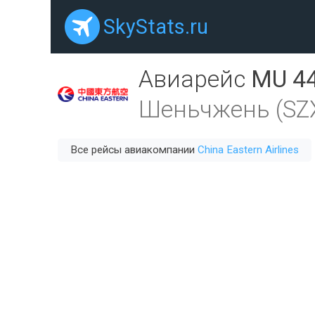
SkyStats.ru
Авиарейс
MU 4
Шеньчжень (SZ
Все рейсы авиакомпании
China Eastern Airlines