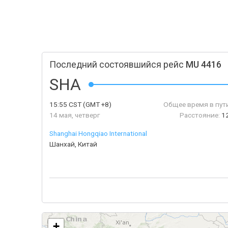
Последний состоявшийся рейс
MU 4416
SHA
15:55
CST
(GMT +8)
Общее время в пути
14 мая, четверг
Расстояние:
1
Shanghai Hongqiao International
Шанхай, Китай
+