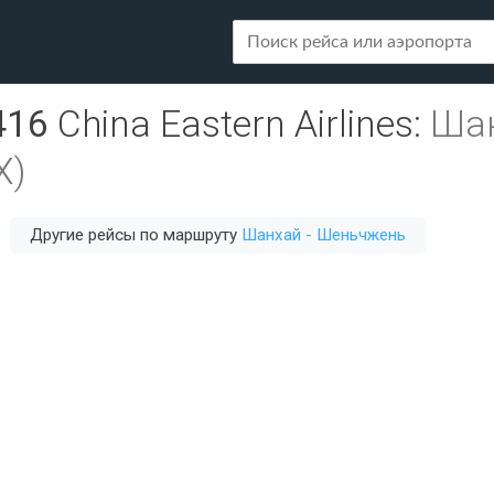
416
China Eastern Airlines
:
Шан
X)
Другие рейсы по маршруту
Шанхай - Шеньчжень