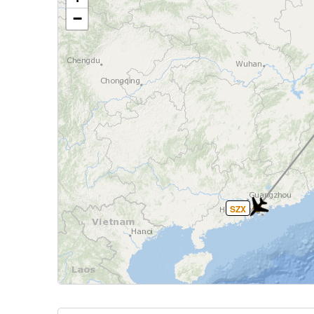
−
SZX