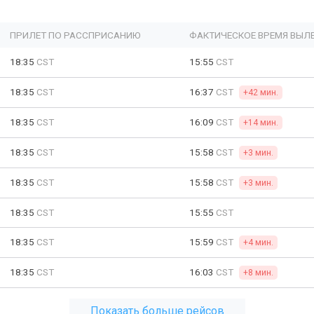
ПРИЛЕТ ПО РАССПРИСАНИЮ
ФАКТИЧЕСКОЕ ВРЕМЯ ВЫЛ
18:35
CST
15:55
CST
18:35
CST
16:37
CST
+42 мин.
18:35
CST
16:09
CST
+14 мин.
18:35
CST
15:58
CST
+3 мин.
18:35
CST
15:58
CST
+3 мин.
18:35
CST
15:55
CST
18:35
CST
15:59
CST
+4 мин.
18:35
CST
16:03
CST
+8 мин.
Показать больше рейсов