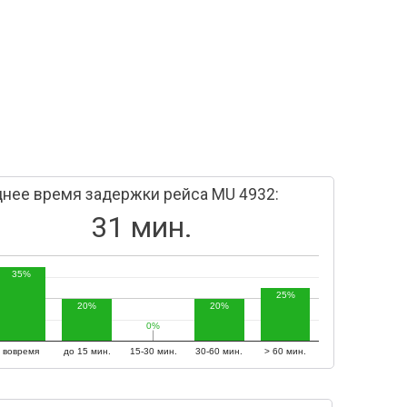
нее время задержки рейса MU 4932:
31 мин.
35%
25%
20%
20%
0%
0%
вовремя
до 15 мин.
15-30 мин.
30-60 мин.
> 60 мин.