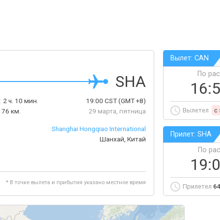
Вылет: CAN
По ра
SHA
16:
:
2 ч. 10 мин.
19:00
CST
(GMT +8)
Вылетел
c
176 км.
29 марта, пятница
Shanghai Hongqiao International
Прилет: SHA
Шанхай, Китай
По ра
19:
* В точке вылета и прибытия указано местное время
Прилетел
64