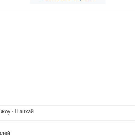
чжоу - Шанхай
елей