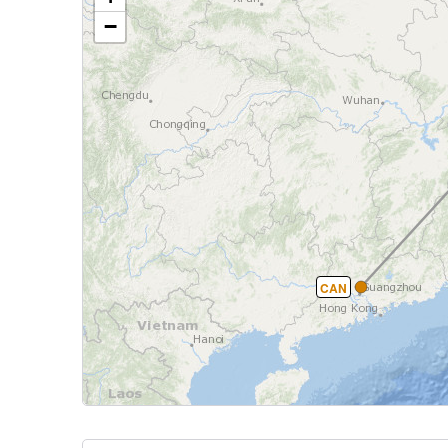
−
CAN