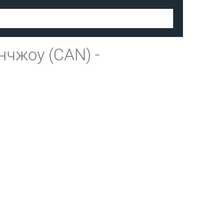
нчжоу (CAN)
-