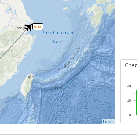
SHA
Сред
40
20
0
Leaflet