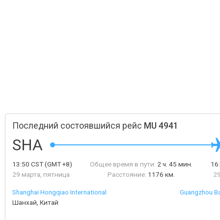
Последний состоявшийся рейс
MU 4941
SHA
13:50
CST
(GMT +8)
Общее время в пути:
2 ч. 45 мин.
16
29 марта, пятница
Расстояние:
1176 км.
29
Shanghai Hongqiao International
Guangzhou Bai
Шанхай, Китай