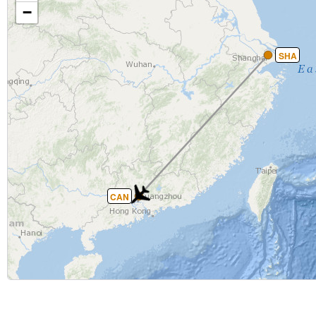
−
SHA
CAN