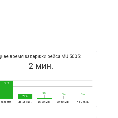
нее время задержки рейса MU 5005:
2 мин.
75%
5%
5%
0%
0%
0%
0%
20%
вовремя
до 15 мин.
15-30 мин.
30-60 мин.
> 60 мин.