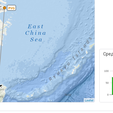
PVG
Сред
100
50
0
Leaflet