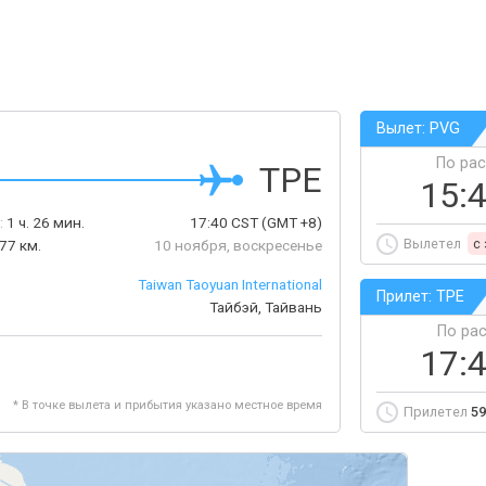
Вылет: PVG
По ра
TPE
15:
:
1 ч. 26 мин.
17:40
CST
(GMT +8)
Вылетел
c
77 км.
10 ноября, воскресенье
Taiwan Taoyuan International
Прилет: TPE
Тайбэй, Тайвань
По ра
17:
* В точке вылета и прибытия указано местное время
Прилетел
59