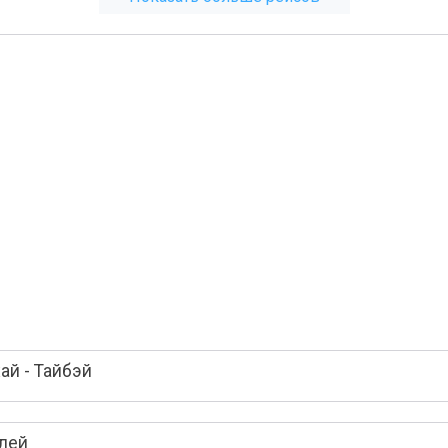
й - Тайбэй
елей