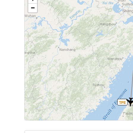
−
TPE