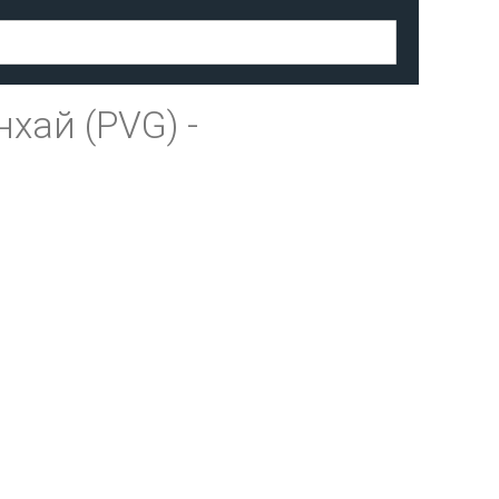
хай (PVG)
-