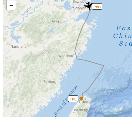
−
PVG
TPE