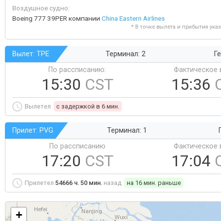
Воздушное судно:
Boeing 777 39PER компании
China Eastern Airlines
* В точке вылета и прибытия ука
Вылет: TPE
Терминал: 2
Ге
По рассписанию:
Фактическое 
15:30
CST
15:36
Вылетел
c задержкой в 6 мин.
Прилет: PVG
Терминал: 1
По рассписанию
Фактическое 
17:20
CST
17:04
Прилетел
54666 ч. 50 мин.
назад
на 16 мин. раньше
+