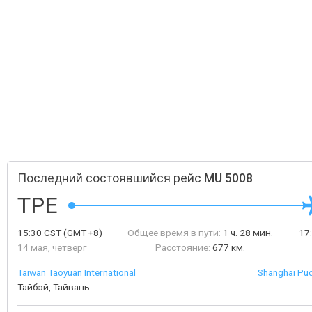
Последний состоявшийся рейс
MU 5008
TPE
15:30
CST
(GMT +8)
Общее время в пути:
1 ч. 28 мин.
17
14 мая, четверг
Расстояние:
677 км.
Taiwan Taoyuan International
Shanghai Pud
Тайбэй, Тайвань