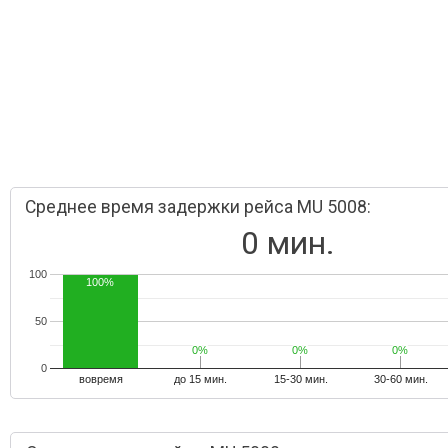
Среднее время задержки рейса MU 5008:
0 мин.
100
100%
50
0%
0%
0%
0%
0%
0%
0
вовремя
до 15 мин.
15-30 мин.
30-60 мин.