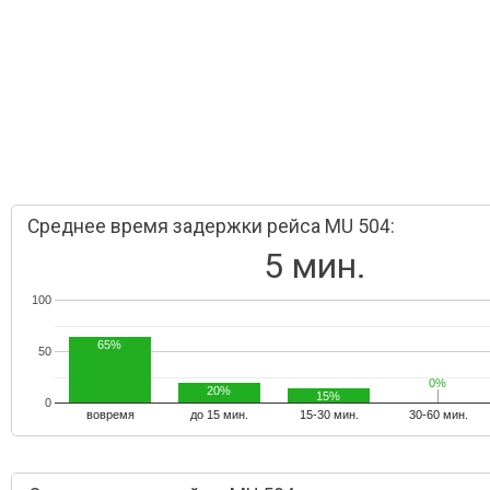
Среднее время задержки рейса MU 504:
5 мин.
100
65%
50
0%
0%
20%
15%
0
вовремя
до 15 мин.
15-30 мин.
30-60 мин.