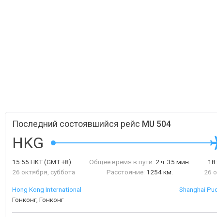
Последний состоявшийся рейс
MU 504
HKG
15:55
HKT
(GMT +8)
Общее время в пути:
2 ч. 35 мин.
18
26 октября, суббота
Расстояние:
1254 км.
26 
Hong Kong International
Shanghai Pud
Гонконг, Гонконг