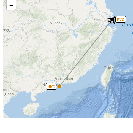
−
PVG
HKG