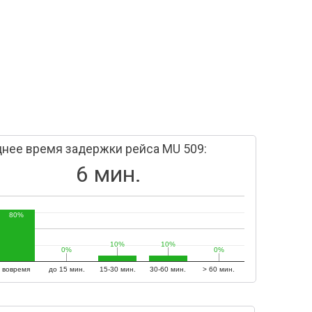
нее время задержки рейса MU 509:
6 мин.
80%
10%
10%
10%
10%
0%
0%
0%
0%
вовремя
до 15 мин.
15-30 мин.
30-60 мин.
> 60 мин.