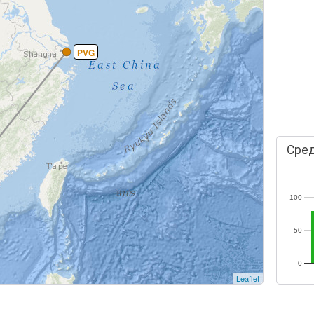
PVG
Сред
100
50
0
Leaflet