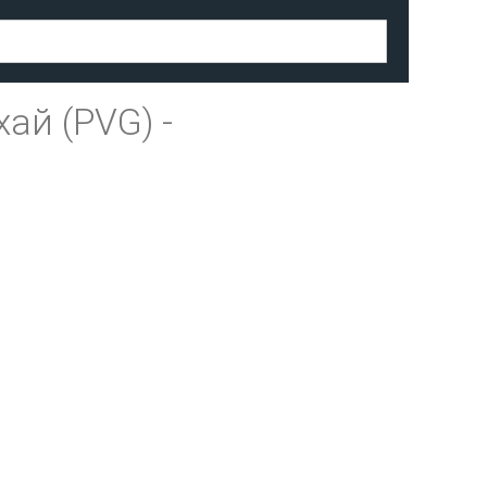
ай (PVG)
-