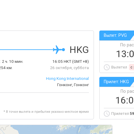
Вылет: PVG
По ра
HKG
13:
:
2 ч. 10 мин.
16:05
HKT
(GMT +8)
Вылетел
c
254 км.
26 октября, суббота
Hong Kong International
Прилет: HKG
Гонконг, Гонконг
По ра
16:
* В точке вылета и прибытия указано местное время
Прилетел
59