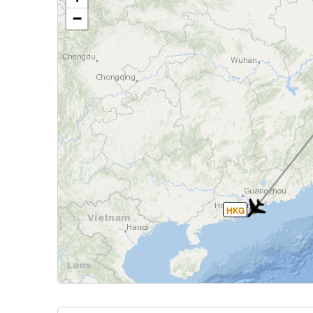
−
HKG