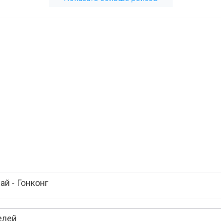
й - Гонконг
елей