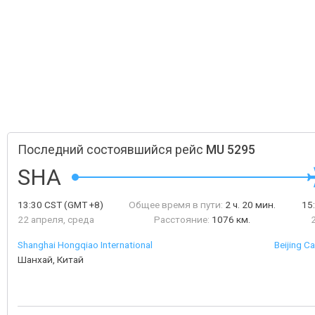
Последний состоявшийся рейс
MU 5295
SHA
13:30
CST
(GMT +8)
Общее время в пути:
2 ч. 20 мин.
15
22 апреля, среда
Расстояние:
1076 км.
Shanghai Hongqiao International
Beijing Ca
Шанхай, Китай