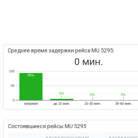
Среднее время задержки рейса MU 5295:
0 мин.
100
95%
50
5%
5%
0%
0%
0%
0%
0
вовремя
до 15 мин.
15-30 мин.
30-60 мин.
Состоявшиеся рейсы MU 5295