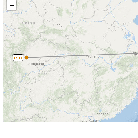
−
CTU