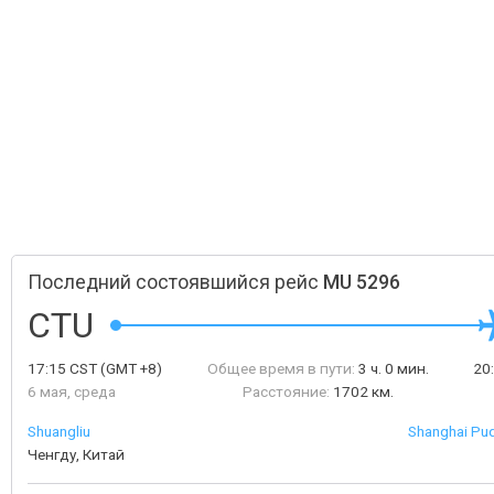
Последний состоявшийся рейс
MU 5296
CTU
17:15
CST
(GMT +8)
Общее время в пути:
3 ч. 0 мин.
20
6 мая, среда
Расстояние:
1702 км.
Shuangliu
Shanghai Pud
Ченгду, Китай