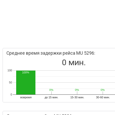
Среднее время задержки рейса MU 5296:
0 мин.
100
100%
50
0%
0%
0%
0%
0%
0%
0
вовремя
до 15 мин.
15-30 мин.
30-60 мин.