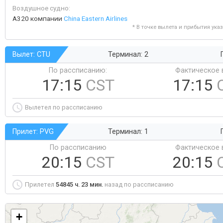
Воздушное судно:
A320 компании
China Eastern Airlines
* В точке вылета и прибытия ука
Вылет: CTU
Терминал: 2
По рассписанию:
Фактическое 
17:15
CST
17:15
Вылетел по рассписанию
Прилет: PVG
Терминал: 1
По рассписанию
Фактическое 
20:15
CST
20:15
Прилетел
54845 ч. 23 мин.
назад по рассписанию
+