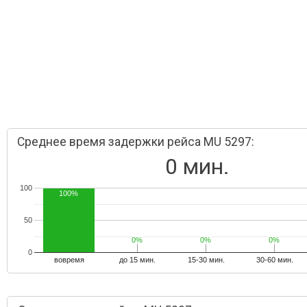
Среднее время задержки рейса MU 5297:
0 мин.
100
100%
50
0%
0%
0%
0%
0%
0%
0
вовремя
до 15 мин.
15-30 мин.
30-60 мин.