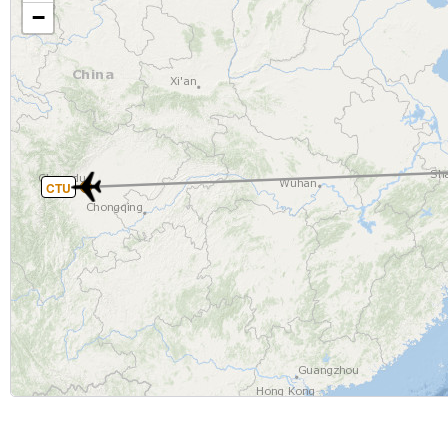
−
CTU