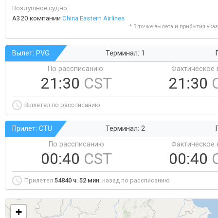
Воздушное судно:
A320 компании
China Eastern Airlines
* В точке вылета и прибытия ука
Вылет: PVG
Терминал: 1
По рассписанию:
Фактическое 
21:30
CST
21:30
Вылетел по рассписанию
Прилет: CTU
Терминал: 2
По рассписанию
Фактическое 
00:40
CST
00:40
Прилетел
54840 ч. 52 мин.
назад по рассписанию
+