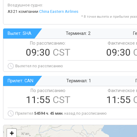
Воздушное судно:
A321 компании
China Eastern Airlines
* В точке вылета и прибытия ука
Вылет: SHA
Терминал: 2
Ге
По рассписанию:
Фактическое 
09:30
CST
09:30
Вылетел по рассписанию
Прилет: CAN
Терминал: 1
По рассписанию
Фактическое 
11:55
CST
11:55
Прилетел
54594 ч. 45 мин.
назад по рассписанию
+