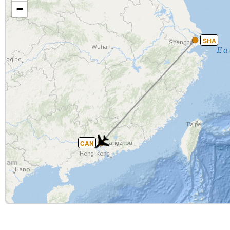
−
SHA
CAN