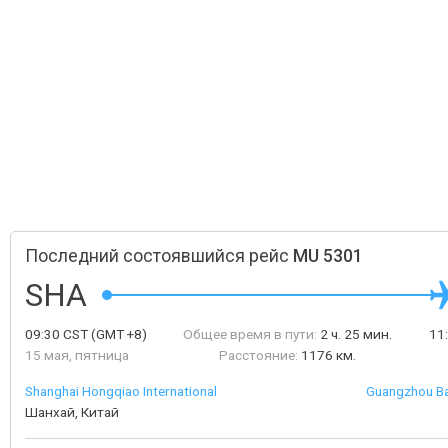
Последний состоявшийся рейс
MU 5301
SHA
09:30
CST
(GMT +8)
Общее время в пути:
2 ч. 25 мин.
11
15 мая, пятница
Расстояние:
1176 км.
Shanghai Hongqiao International
Guangzhou Bai
Шанхай, Китай