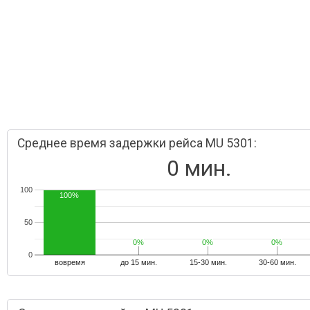
Среднее время задержки рейса MU 5301:
0 мин.
100
100%
50
0%
0%
0%
0%
0%
0%
0
вовремя
до 15 мин.
15-30 мин.
30-60 мин.