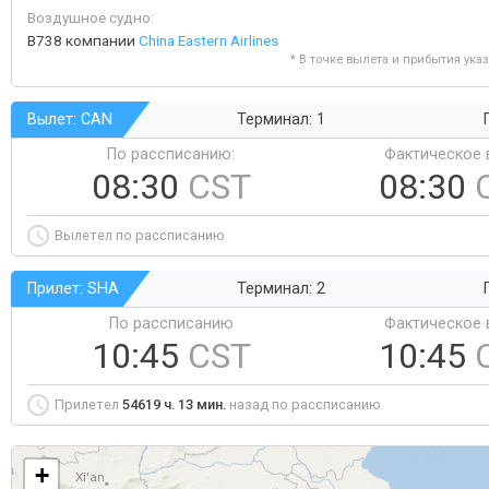
Воздушное судно:
B738 компании
China Eastern Airlines
* В точке вылета и прибытия ука
Вылет: CAN
Терминал: 1
По рассписанию:
Фактическое 
08:30
CST
08:30
Вылетел по рассписанию
Прилет: SHA
Терминал: 2
По рассписанию
Фактическое 
10:45
CST
10:45
Прилетел
54619 ч. 13 мин.
назад по рассписанию
+