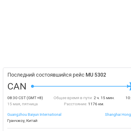
Последний состоявшийся рейс
MU 5302
CAN
08:30
CST
(GMT +8)
Общее время в пути:
2 ч. 15 мин.
10
15 мая, пятница
Расстояние:
1176 км.
Guangzhou Baiyun International
Shanghai Hongq
Гуанчжоу, Китай