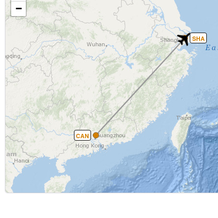
−
SHA
CAN