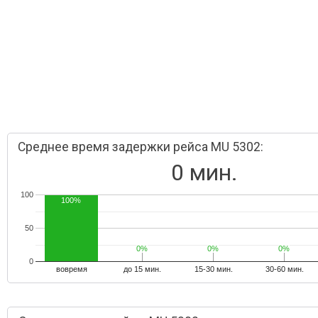
Среднее время задержки рейса MU 5302:
0 мин.
100
100%
50
0%
0%
0%
0%
0%
0%
0
вовремя
до 15 мин.
15-30 мин.
30-60 мин.