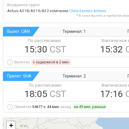
Воздушное судно:
Airbus A318/A319/A32 компании
China Eastern Airlines
* В точке вылета и прибытия ука
Вылет: CAN
Терминал: 1
По рассписанию:
Фактическое 
15:30
CST
15:32
Вылетел
c задержкой в 2 мин.
Прилет: SHA
Терминал: 2
По рассписанию
Фактическое 
18:05
CST
17:16
Прилетел
54677 ч. 44 мин.
назад
на 49 мин. раньше
+