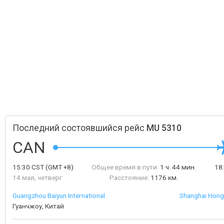
Последний состоявшийся рейс
MU 5310
CAN
15:30
CST
(GMT +8)
Общее время в пути:
1 ч. 44 мин.
18
14 мая, четверг
Расстояние:
1176 км.
Guangzhou Baiyun International
Shanghai Hongq
Гуанчжоу, Китай