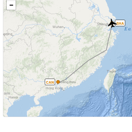
−
SHA
CAN