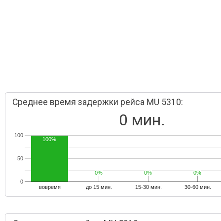
Среднее время задержки рейса MU 5310:
0 мин.
100
100%
50
0%
0%
0%
0%
0%
0%
0
вовремя
до 15 мин.
15-30 мин.
30-60 мин.