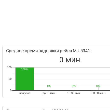
Среднее время задержки рейса MU 5341:
0 мин.
100
100%
50
0%
0%
0%
0%
0%
0%
0
вовремя
до 15 мин.
15-30 мин.
30-60 мин.