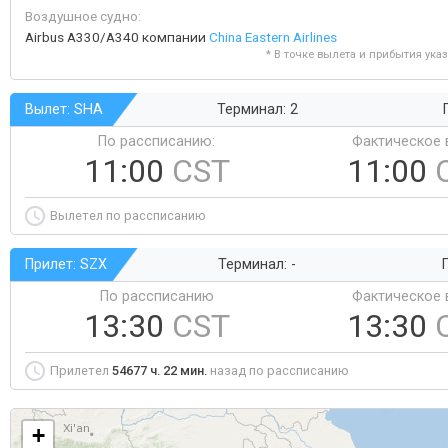
Воздушное судно:
Airbus A330/A340 компании
China Eastern Airlines
* В точке вылета и прибытия ука
Вылет: SHA
Терминал: 2
По рассписанию:
Фактическое 
11:00
CST
11:00
Вылетел по рассписанию
Прилет: SZX
Терминал: -
Г
По рассписанию
Фактическое 
13:30
CST
13:30
Прилетел
54677 ч. 22 мин.
назад по рассписанию
+