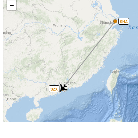
−
SHA
SZX