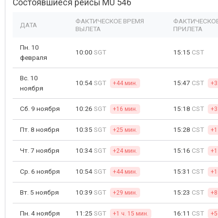
Состоявшиеся рейсы MU 546
ФАКТИЧЕСКОЕ ВРЕМЯ
ФАКТИЧЕСКОЕ
ДАТА
ВЫЛЕТА
ПРИЛЕТА
Пн. 10
10:00
SGT
15:15
CST
февраля
Вс. 10
10:54
SGT
15:47
CST
+44 мин.
+3
ноября
Сб. 9 ноября
10:26
SGT
15:18
CST
+16 мин.
+3
Пт. 8 ноября
10:35
SGT
15:28
CST
+25 мин.
+1
Чт. 7 ноября
10:34
SGT
15:16
CST
+24 мин.
+1
Ср. 6 ноября
10:54
SGT
15:31
CST
+44 мин.
+1
Вт. 5 ноября
10:39
SGT
15:23
CST
+29 мин.
+8
Пн. 4 ноября
11:25
SGT
16:11
CST
+1 ч. 15 мин.
+5