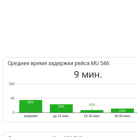
Среднее время задержки рейса MU 546:
9 мин.
100
50
45%
10%
10%
30%
15%
0
вовремя
до 15 мин.
15-30 мин.
30-60 мин.