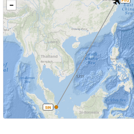
PVG
−
SIN