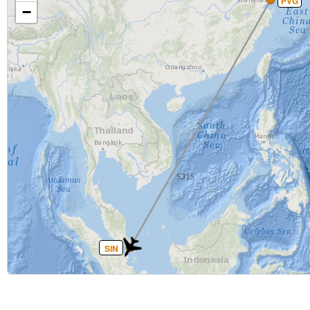
PVG
−
SIN