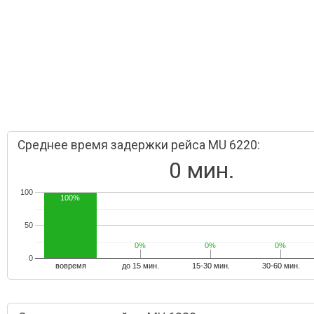
Среднее время задержки рейса MU 6220:
0 мин.
100
100%
50
0%
0%
0%
0%
0%
0%
0
вовремя
до 15 мин.
15-30 мин.
30-60 мин.