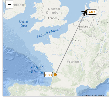
−
AMS
BOD