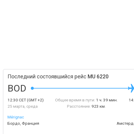
Последний состоявшийся рейс
MU 6220
BOD
12:30
CET
(GMT +2)
Общее время в пути:
1 ч. 39 мин.
14
25 марта, среда
Расстояние:
923 км.
Mérignac
Бордо, Франция
Амстерд