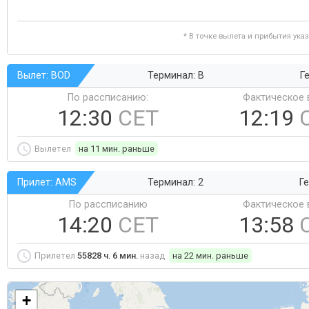
* В точке вылета и прибытия ука
Вылет: BOD
Терминал: B
Ге
По рассписанию:
Фактическое 
12:30
CET
12:19
Вылетел
на 11 мин. раньше
Прилет: AMS
Терминал: 2
Ге
По рассписанию
Фактическое 
14:20
CET
13:58
Прилетел
55828 ч. 6 мин.
назад
на 22 мин. раньше
+