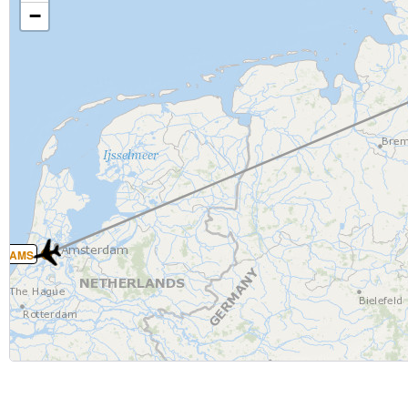
−
AMS