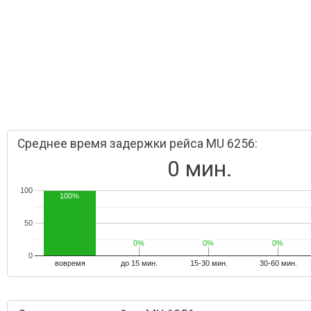
Среднее время задержки рейса MU 6256:
0 мин.
100
100%
50
0%
0%
0%
0%
0%
0%
0
вовремя
до 15 мин.
15-30 мин.
30-60 мин.