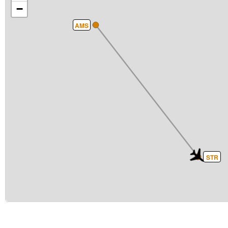
−
AMS
STR