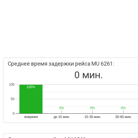
Среднее время задержки рейса MU 6261:
0 мин.
100
100%
50
0%
0%
0%
0%
0%
0%
0
вовремя
до 15 мин.
15-30 мин.
30-60 мин.