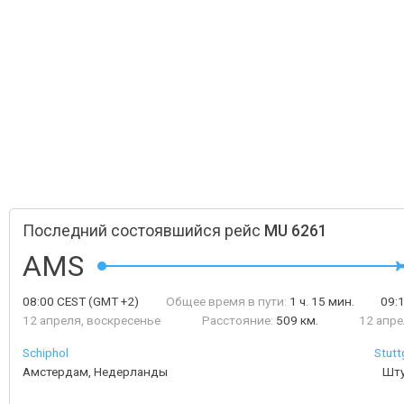
Последний состоявшийся рейс
MU 6261
AMS
08:00
CEST
(GMT +2)
Общее время в пути:
1 ч. 15 мин.
09:
12 апреля, воскресенье
Расстояние:
509 км.
12 апре
Schiphol
Stutt
Амстердам, Недерланды
Шту