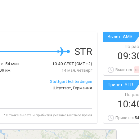
Вылет: AMS
По ра
STR
09:3
ти:
54 мин.
10:40
CEST
(GMT +2)
Вылетел
c
09 км.
14 мая, четверг
Stuttgart Echterdingen
Прилет: STR
Штутгарт, Германия
По ра
10:4
* В точке вылета и прибытия указано местное время
Прилетел
54