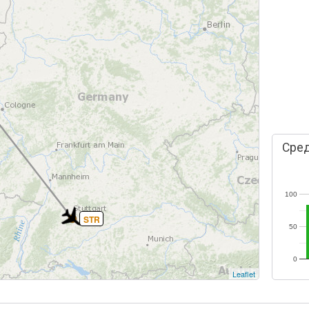
Сред
100
STR
50
0
Leaflet