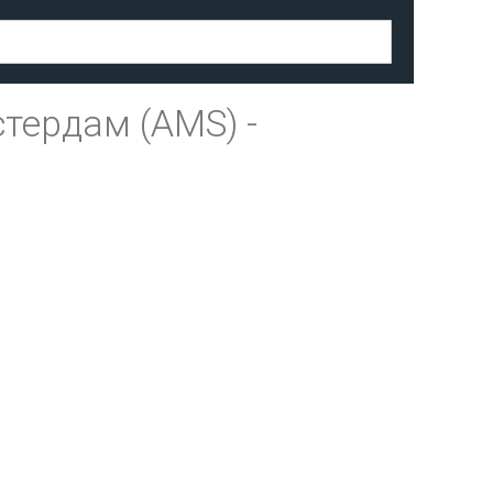
тердам (AMS)
-