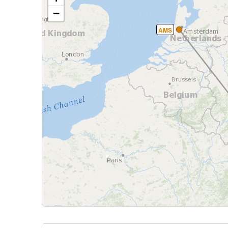
−
AMS