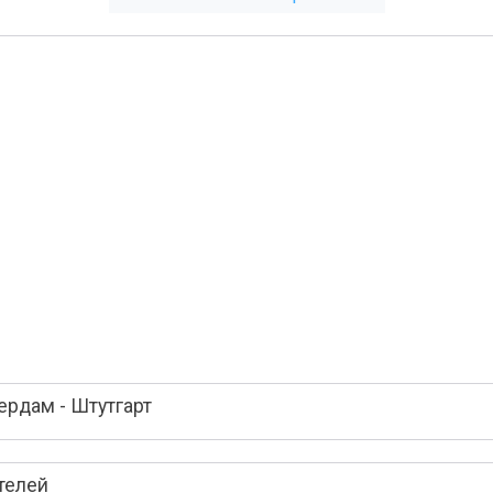
рдам - Штутгарт
телей