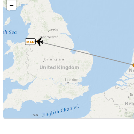
−
MAN