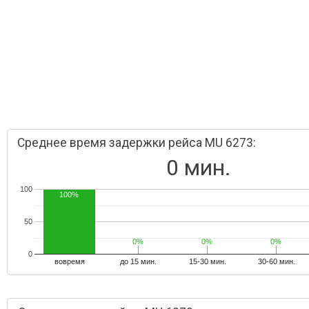
Среднее время задержки рейса MU 6273:
0 мин.
100
100%
50
0%
0%
0%
0%
0%
0%
0
вовремя
до 15 мин.
15-30 мин.
30-60 мин.