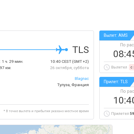
Вылет: AMS
По ра
TLS
08:4
:
1 ч. 29 мин.
10:40
CEST
(GMT +2)
Вылетел
c
97 км.
26 октября, суббота
Blagnac
Прилет: TLS
Тулуза, Франция
По ра
10:4
* В точке вылета и прибытия указано местное время
Прилетел
59