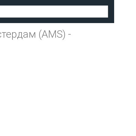
тердам (AMS)
-