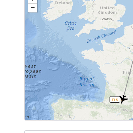
−
TLS