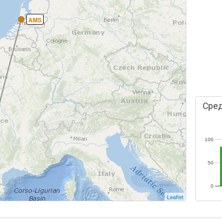
AMS
Сред
100
50
0
Leaflet