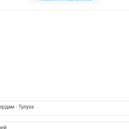
рдам - Тулуза
лей