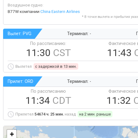
Воздушное судно:
B77W компании
China Eastern Airlines
* В точке вылета и прибытия ука
Вылет: PVG
Терминал: -
Г
По рассписанию:
Фактическое 
11:30
CST
11:43
Вылетел
c задержкой в 13 мин.
Прилет: ORD
Терминал: -
Г
По рассписанию
Фактическое 
11:34
CDT
11:32
Прилетел
54674 ч. 25 мин.
назад
на 2 мин. раньше
+