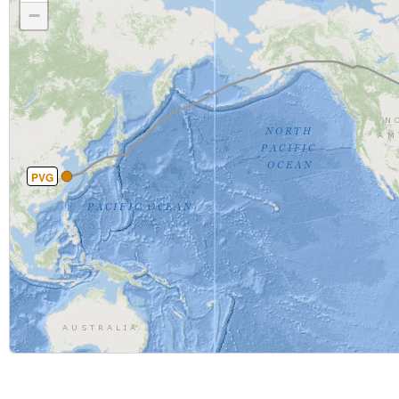
−
PVG