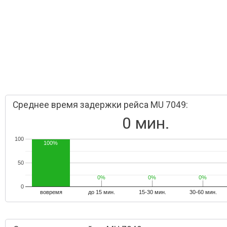
Среднее время задержки рейса MU 7049:
0 мин.
100
100%
50
0%
0%
0%
0%
0%
0%
0
вовремя
до 15 мин.
15-30 мин.
30-60 мин.