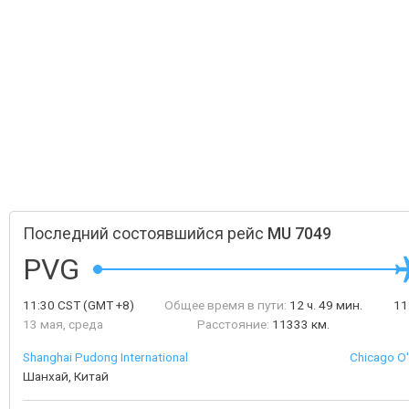
Последний состоявшийся рейс
MU 7049
PVG
11:30
CST
(GMT +8)
Общее время в пути:
12 ч. 49 мин.
11
13 мая, среда
Расстояние:
11333 км.
Shanghai Pudong International
Chicago O'
Шанхай, Китай