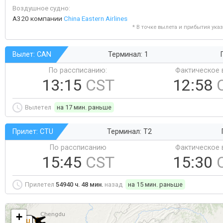
Воздушное судно:
A320 компании
China Eastern Airlines
* В точке вылета и прибытия ука
Вылет: CAN
Терминал: 1
По рассписанию:
Фактическое 
13:15
CST
12:58
Вылетел
на 17 мин. раньше
Прилет: CTU
Терминал: T2
По рассписанию
Фактическое 
15:45
CST
15:30
Прилетел
54940 ч. 48 мин.
назад
на 15 мин. раньше
+
CTU