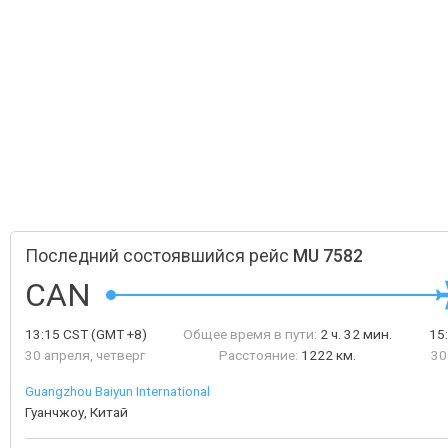
Последний состоявшийся рейс
MU 7582
CAN
13:15
CST
(GMT +8)
Общее время в пути:
2 ч. 32 мин.
15
30 апреля, четверг
Расстояние:
1222 км.
30
Guangzhou Baiyun International
Гуанчжоу, Китай