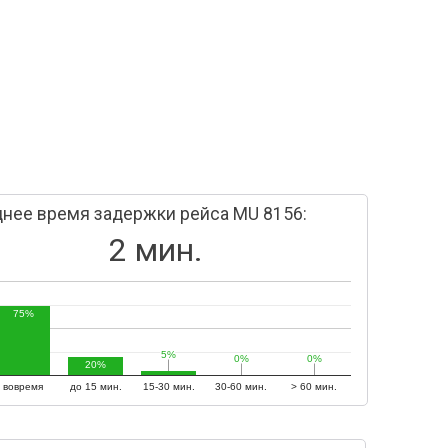
нее время задержки рейса MU 8156:
2 мин.
75%
5%
5%
0%
0%
0%
0%
20%
вовремя
до 15 мин.
15-30 мин.
30-60 мин.
> 60 мин.