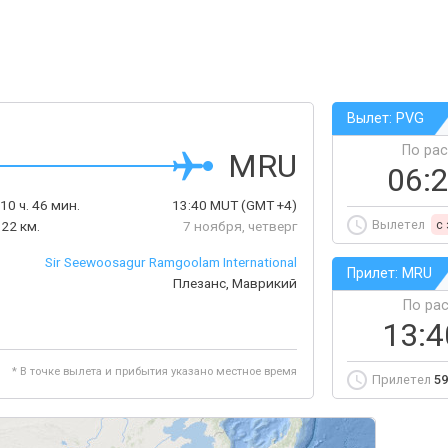
Вылет: PVG
По ра
MRU
06:
10 ч. 46 мин.
13:40
MUT
(GMT +4)
Вылетел
c
22 км.
7 ноября, четверг
Sir Seewoosagur Ramgoolam International
Прилет: MRU
Плезанс, Маврикий
По ра
13:
* В точке вылета и прибытия указано местное время
Прилетел
59