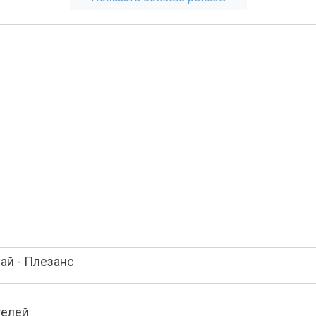
ай - Плезанс
телей