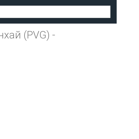
хай (PVG)
-