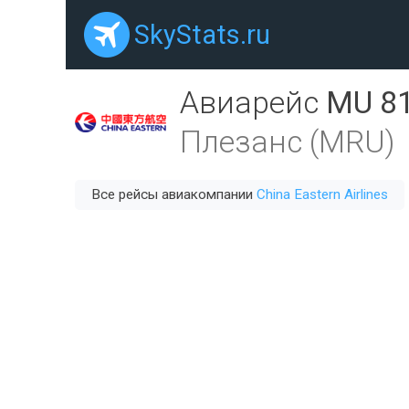
SkyStats.ru
Авиарейс
MU 8
Плезанс (MRU)
Все рейсы авиакомпании
China Eastern Airlines