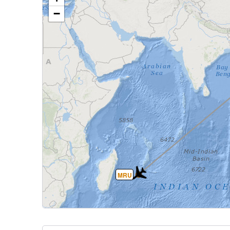
−
MRU