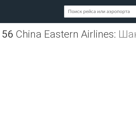
156
China Eastern Airlines
:
Шан