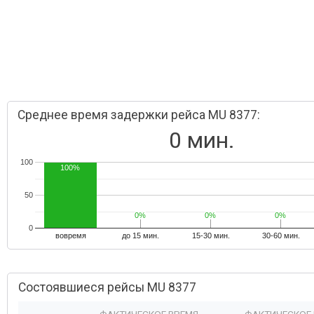
Среднее время задержки рейса MU 8377:
0 мин.
100
100%
50
0%
0%
0%
0%
0%
0%
0
вовремя
до 15 мин.
15-30 мин.
30-60 мин.
Состоявшиеся рейсы MU 8377