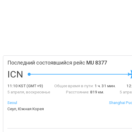
Последний состоявшийся рейс
MU 8377
ICN
11:10
KST
(GMT +9)
Общее время в пути:
1 ч. 31 мин.
12
5 апреля, воскресенье
Расстояние:
819 км.
5 апре
Seoul
Shanghai Pud
Сеул, Южная Корея