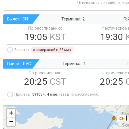
* В точке вылета и прибытия ука
Вылет: ICN
Терминал: 2
Ге
По рассписанию:
Фактическое 
19:05
KST
19:30
Вылетел
c задержкой в 25 мин.
Прилет: PVG
Терминал: 1
По рассписанию
Фактическое 
20:25
CST
20:25
Прилетел
59105 ч. 4 мин.
назад по рассписанию
+
ICN
−