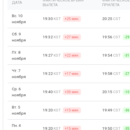
ФАКТИЧЕСКОЕ ВРЕМЯ
ФАКТИЧЕСКОЕ
ДАТА
ВЫЛЕТА
ПРИЛЕТА
Вс. 10
19:30
KST
20:25
CST
+25 мин.
ноября
Сб. 9
19:32
KST
19:56
CST
+27 мин.
-29
ноября
Пт. 8
19:27
KST
19:54
CST
+22 мин.
-31
ноября
Чт. 7
19:22
KST
19:58
CST
+17 мин.
-27
ноября
Ср. 6
19:40
KST
20:15
CST
+35 мин.
-10
ноября
Вт. 5
19:20
KST
19:49
CST
+15 мин.
-36
ноября
Пн. 4
19:20
KST
19:50
CST
+15 мин.
-35