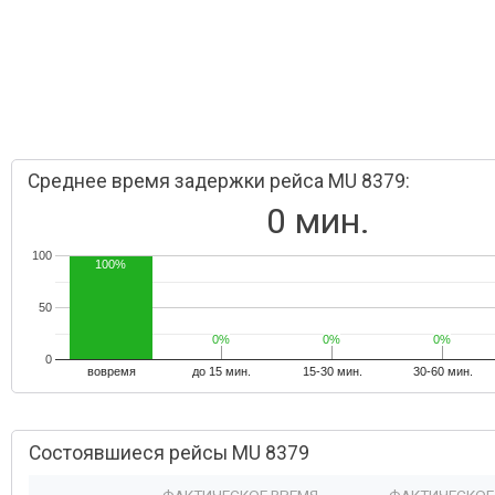
Среднее время задержки рейса MU 8379:
0 мин.
100
100%
50
0%
0%
0%
0%
0%
0%
0
вовремя
до 15 мин.
15-30 мин.
30-60 мин.
Состоявшиеся рейсы MU 8379