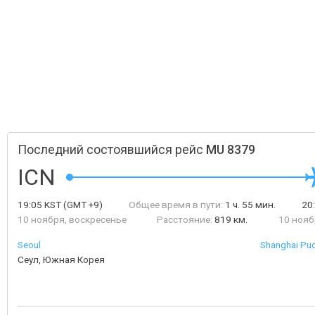
Последний состоявшийся рейс
MU 8379
ICN
19:05
KST
(GMT +9)
Общее время в пути:
1 ч. 55 мин.
20
10 ноября, воскресенье
Расстояние:
819 км.
10 нояб
Seoul
Shanghai Pud
Сеул, Южная Корея