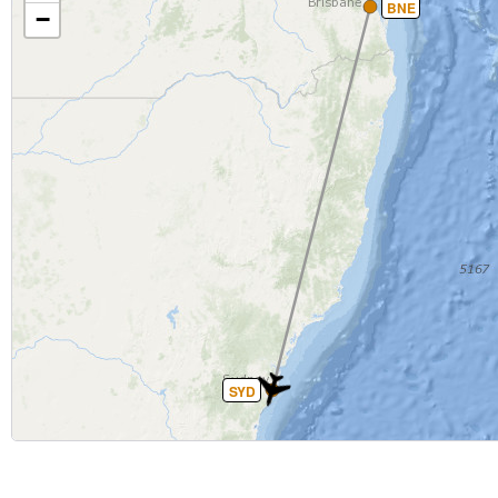
BNE
−
SYD