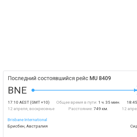
Последний состоявшийся рейс
MU 8409
BNE
17:10
AEST
(GMT +10)
Общее время в пути:
1 ч. 35 мин.
18:4
12 апреля, воскресенье
Расстояние:
749 км.
12 апре
Brisbane International
Брисбен, Австралия
Си