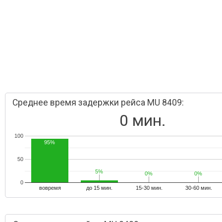
Среднее время задержки рейса MU 8409:
0 мин.
100
95%
50
5%
5%
0%
0%
0%
0%
0
вовремя
до 15 мин.
15-30 мин.
30-60 мин.