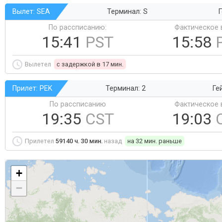
Вылет: SEA
Терминал: S
Г
По рассписанию:
Фактическое 
15:41
PST
15:58
Вылетел
c задержкой в 17 мин.
Прилет: PEK
Терминал: 2
Ге
По рассписанию
Фактическое 
19:35
CST
19:03
Прилетел
59140 ч. 30 мин.
назад
на 32 мин. раньше
+
−