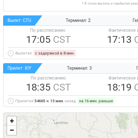
* В точке вылета и прибытия ука
Вылет: CTU
Терминал: 2
Ге
По рассписанию:
Фактическое 
17:05
CST
17:13
Вылетел
c задержкой в 8 мин.
Прилет: XIY
Терминал: 3
По рассписанию
Фактическое 
18:35
CST
18:19
Прилетел
54665 ч. 13 мин.
назад
на 16 мин. раньше
+
−