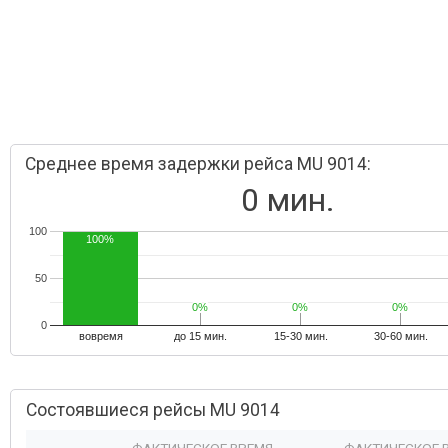
Среднее время задержки рейса MU 9014:
0 мин.
100
100%
50
0%
0%
0%
0%
0%
0%
0
вовремя
до 15 мин.
15-30 мин.
30-60 мин.
Состоявшиеся рейсы MU 9014