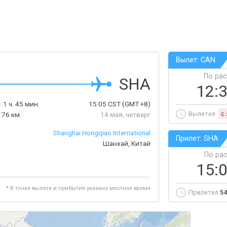
Вылет: CAN
По ра
SHA
12:
:
1 ч. 45 мин.
15:05
CST
(GMT +8)
Вылетел
c
176 км.
14 мая, четверг
Shanghai Hongqiao International
Прилет: SHA
Шанхай, Китай
По ра
15:
* В точке вылета и прибытия указано местное время
Прилетел
54