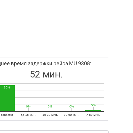
нее время задержки рейса MU 9308:
52 мин.
95%
5%
5%
0%
0%
0%
0%
0%
0%
вовремя
до 15 мин.
15-30 мин.
30-60 мин.
> 60 мин.