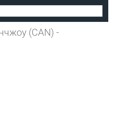
нчжоу (CAN)
-