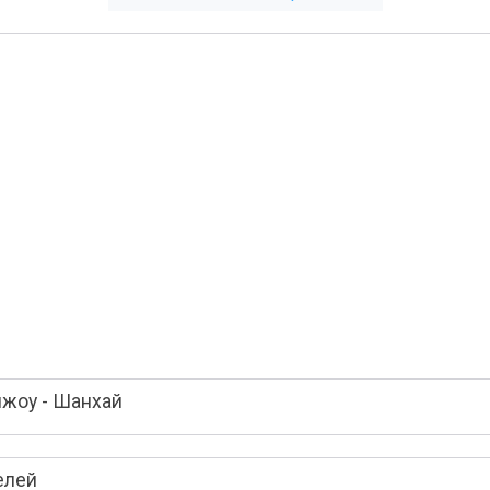
чжоу - Шанхай
елей