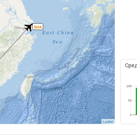
SHA
Сред
100
50
0
Leaflet