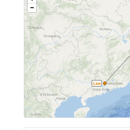
−
CAN