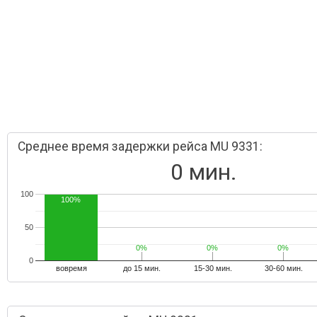
Среднее время задержки рейса MU 9331:
0 мин.
100
100%
50
0%
0%
0%
0%
0%
0%
0
вовремя
до 15 мин.
15-30 мин.
30-60 мин.