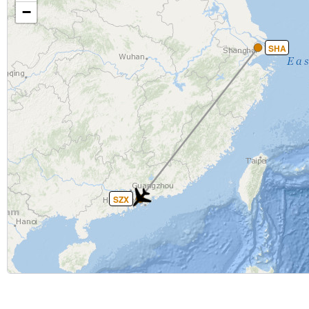
−
SHA
SZX