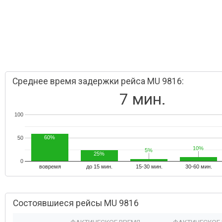
Среднее время задержки рейса MU 9816:
7 мин.
100
60%
50
10%
10%
5%
5%
25%
0
вовремя
до 15 мин.
15-30 мин.
30-60 мин.
Состоявшиеся рейсы MU 9816