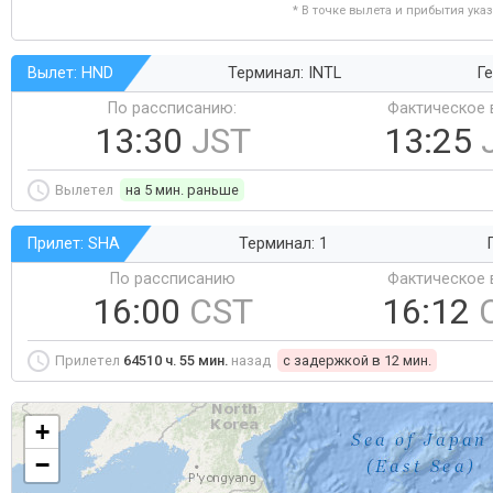
* В точке вылета и прибытия ука
Вылет: HND
Терминал: INTL
Ге
По рассписанию:
Фактическое 
13:30
JST
13:25
Вылетел
на 5 мин. раньше
Прилет: SHA
Терминал: 1
По рассписанию
Фактическое 
16:00
CST
16:12
Прилетел
64510 ч. 55 мин.
назад
c задержкой в 12 мин.
+
−