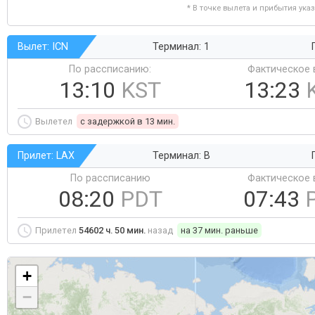
* В точке вылета и прибытия ука
Вылет: ICN
Терминал: 1
По рассписанию:
Фактическое 
13:10
KST
13:23
Вылетел
c задержкой в 13 мин.
Прилет: LAX
Терминал: B
По рассписанию
Фактическое 
08:20
PDT
07:43
Прилетел
54602 ч. 50 мин.
назад
на 37 мин. раньше
+
−