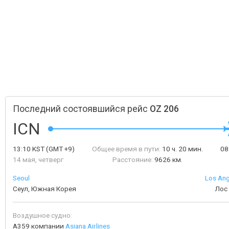
Последний состоявшийся рейс
OZ 206
ICN
13:10
KST
(GMT +9)
Общее время в пути:
10 ч. 20 мин.
08
14 мая, четверг
Расстояние:
9626 км.
Seoul
Los Ang
Сеул, Южная Корея
Лос
Воздушное судно:
A359 компании
Asiana Airlines