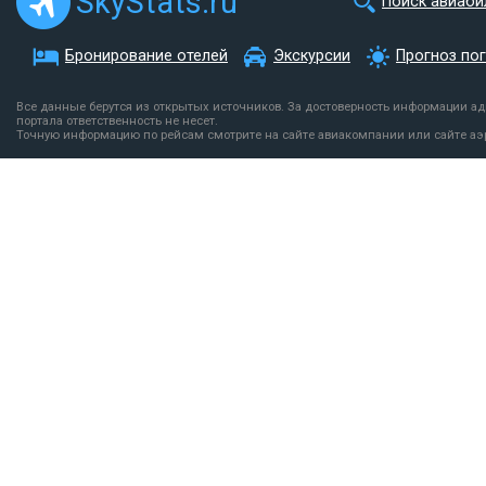
SkyStats.ru
Поиск авиаби
Бронирование отелей
Экскурсии
Прогноз по
Все данные берутся из открытых источников. За достоверность информации а
портала ответственность не несет.
Точную информацию по рейсам смотрите на сайте авиакомпании или сайте аэ