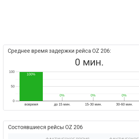
Среднее время задержки рейса OZ 206:
0 мин.
100
100%
50
0%
0%
0%
0%
0%
0%
0
вовремя
до 15 мин.
15-30 мин.
30-60 мин.
Состоявшиеся рейсы OZ 206