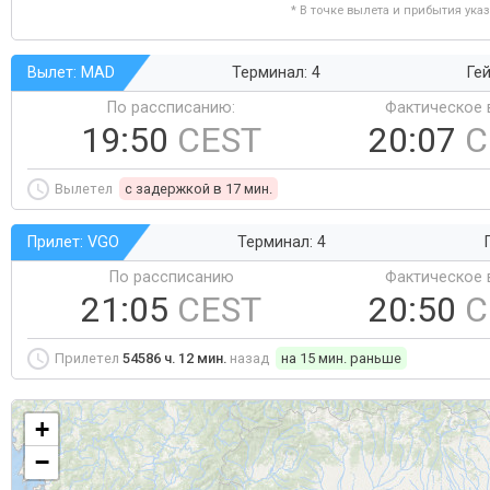
* В точке вылета и прибытия ука
Вылет: MAD
Терминал: 4
Гей
По рассписанию:
Фактическое 
19:50
CEST
20:07
C
Вылетел
c задержкой в 17 мин.
Прилет: VGO
Терминал: 4
По рассписанию
Фактическое 
21:05
CEST
20:50
C
Прилетел
54586 ч. 12 мин.
назад
на 15 мин. раньше
+
−