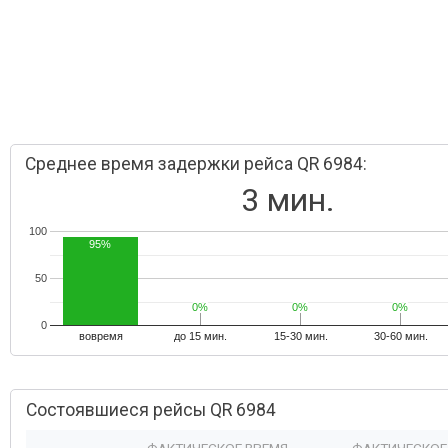
Среднее время задержки рейса QR 6984:
3 мин.
100
95%
50
0%
0%
0%
0%
0%
0%
0
вовремя
до 15 мин.
15-30 мин.
30-60 мин.
Состоявшиеся рейсы QR 6984