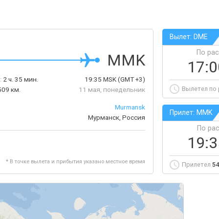
Вылет: DME
По ра
MMK
17:
:
2 ч. 35 мин.
19:35
MSK
(GMT +3)
Вылетел по
509 км.
11 мая, понедельник
Murmansk
Прилет: MMK
Мурманск, Россия
По ра
19:
* В точке вылета и прибытия указано местное время
Прилетел
54