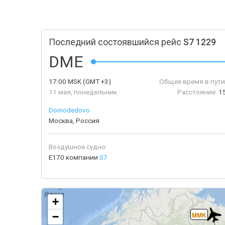
Последний состоявшийся рейс
S7 1229
DME
17:00
MSK
(GMT +3)
Общее время в пути
11 мая, понедельник
Расстояние:
1
Domodedovo
Москва, Россия
Воздушное судно:
E170 компании
S7
+
−
MMK