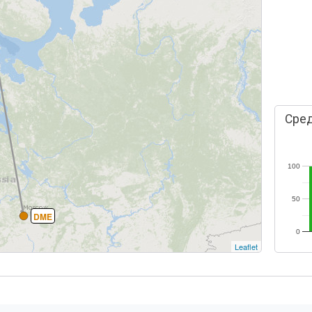
Сред
100
50
DME
0
Leaflet