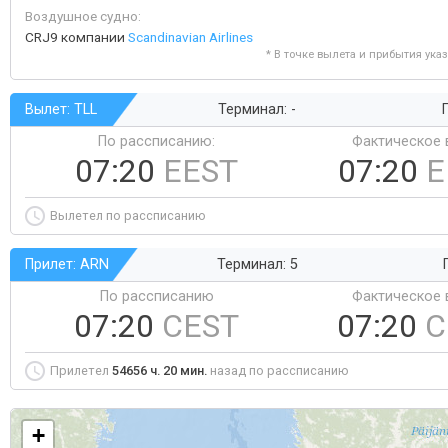
Воздушное судно:
CRJ9 компании
Scandinavian Airlines
* В точке вылета и прибытия ука
Вылет: TLL
Терминал: -
Г
По рассписанию:
Фактическое 
07:20
EEST
07:20
E
Вылетел по рассписанию
Прилет: ARN
Терминал: 5
По рассписанию
Фактическое 
07:20
CEST
07:20
C
Прилетел
54656 ч. 20 мин.
назад по рассписанию
+