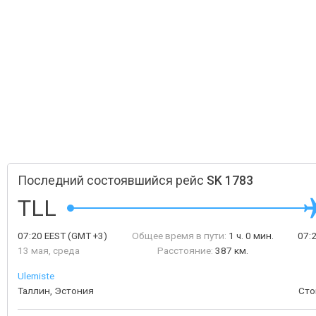
Последний состоявшийся рейс
SK 1783
TLL
07:20
EEST
(GMT +3)
Общее время в пути:
1 ч. 0 мин.
07:
13 мая, среда
Расстояние:
387 км.
Ulemiste
Таллин, Эстония
Сто