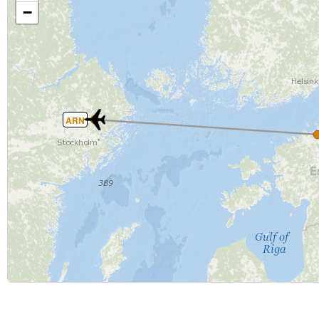
−
ARN