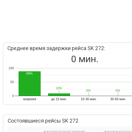
Среднее время задержки рейса SK 272:
0 мин.
100
89%
50
10%
10%
0%
0%
0%
0%
0
вовремя
до 15 мин.
15-30 мин.
30-60 мин.
Состоявшиеся рейсы SK 272