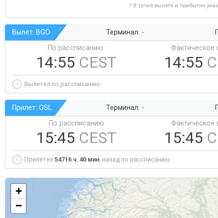
* В точке вылета и прибытия ука
Вылет: BGO
Терминал: -
Г
По рассписанию:
Фактическое 
14:55
CEST
14:55
C
Вылетел по рассписанию
Прилет: OSL
Терминал: -
Г
По рассписанию
Фактическое 
15:45
CEST
15:45
C
Прилетел
54716 ч. 40 мин.
назад по рассписанию
+
−