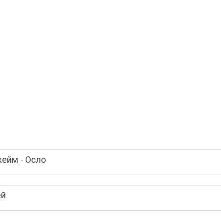
хейм - Осло
ей