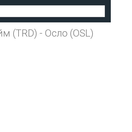
йм (TRD)
-
Осло (OSL)