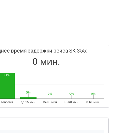
нее время задержки рейса SK 355:
0 мин.
94%
5%
5%
0%
0%
0%
0%
0%
0%
вовремя
до 15 мин.
15-30 мин.
30-60 мин.
> 60 мин.