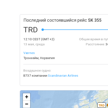
Последний состоявшийся рейс
SK 355
TRD
12:10
CEST
(GMT +2)
Общее время в пу
13 мая, среда
Расстояние:
3
Værnes
Тронхейм, Норвегия
Воздушное судно:
B737 компании
Scandinavian Airlines
+
−
TRD