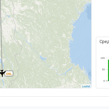
Сред
100
50
OSL
0
Leaflet