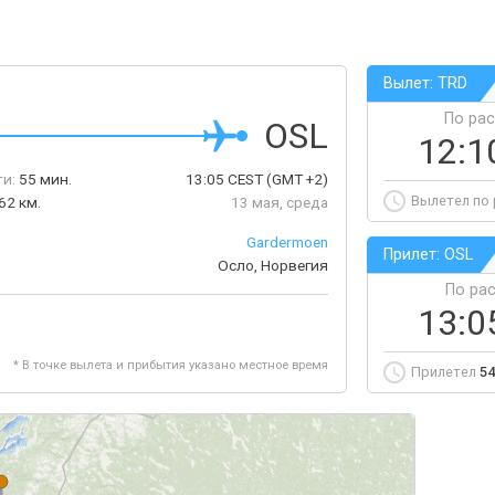
Вылет: TRD
По ра
OSL
12:1
ти:
55 мин.
13:05
CEST
(GMT +2)
Вылетел по
62 км.
13 мая, среда
Gardermoen
Прилет: OSL
Осло, Норвегия
По ра
13:0
* В точке вылета и прибытия указано местное время
Прилетел
54