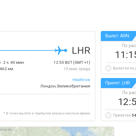
Вылет: ARN
По ра
LHR
11:1
:
2 ч. 40 мин.
12:55
BST
(GMT +1)
Вылетел по
462 км.
13 мая, среда
Heathrow
Прилет: LHR
Лондон, Великобритания
По ра
12:
* В точке вылета и прибытия указано местное время
Прилетел
54