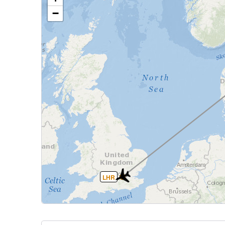
−
LHR