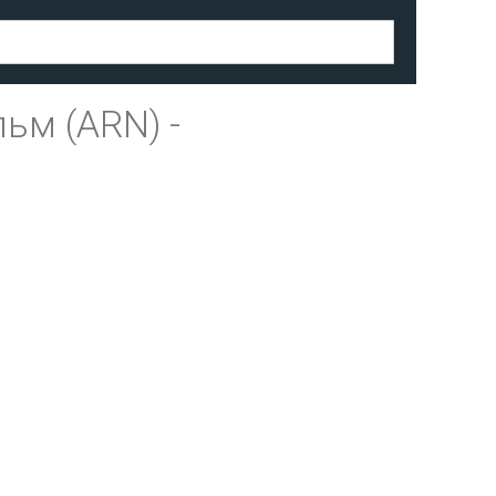
льм (ARN)
-