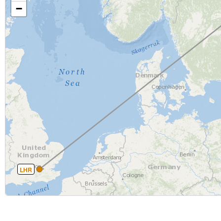
−
LHR