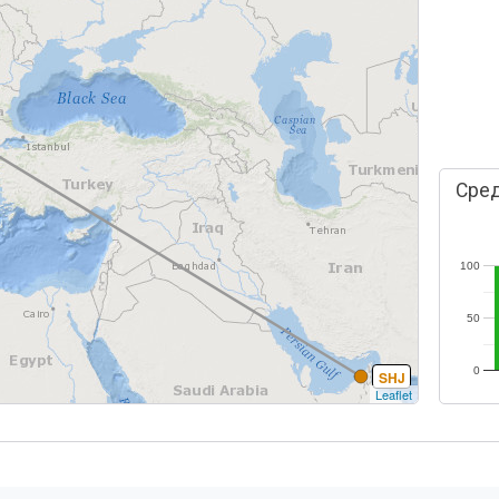
Сред
100
50
0
SHJ
Leaflet