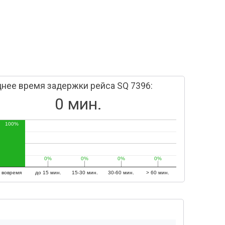
нее время задержки рейса SQ 7396:
0 мин.
100%
0%
0%
0%
0%
0%
0%
0%
0%
вовремя
до 15 мин.
15-30 мин.
30-60 мин.
> 60 мин.