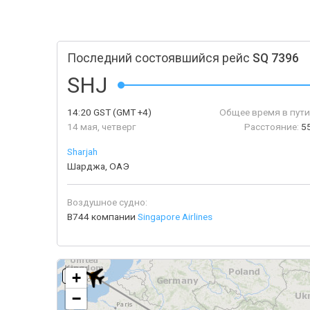
Последний состоявшийся рейс
SQ 7396
SHJ
14:20
GST
(GMT +4)
Общее время в пути
14 мая, четверг
Расстояние:
5
Sharjah
Шарджа, ОАЭ
Воздушное судно:
B744 компании
Singapore Airlines
+
LHR
−