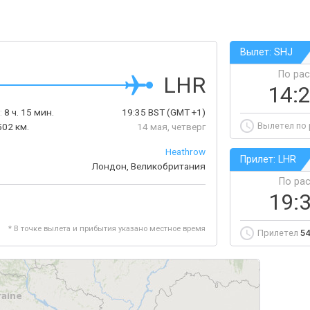
Вылет: SHJ
По ра
LHR
14:
:
8 ч. 15 мин.
19:35
BST
(GMT +1)
Вылетел по
502 км.
14 мая, четверг
Heathrow
Прилет: LHR
Лондон, Великобритания
По ра
19:
* В точке вылета и прибытия указано местное время
Прилетел
54