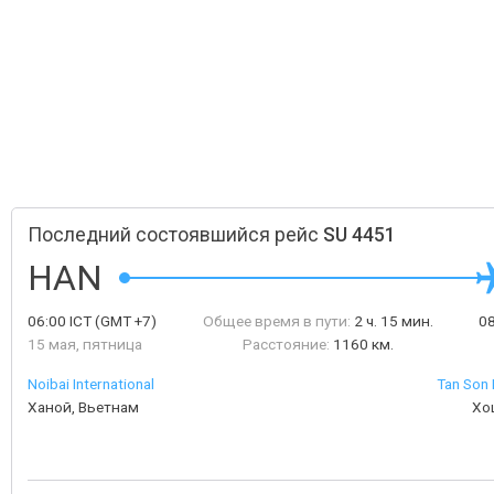
Последний состоявшийся рейс
SU 4451
HAN
06:00
ICT
(GMT +7)
Общее время в пути:
2 ч. 15 мин.
0
15 мая, пятница
Расстояние:
1160 км.
Noibai International
Tan Son 
Ханой, Вьетнам
Хо