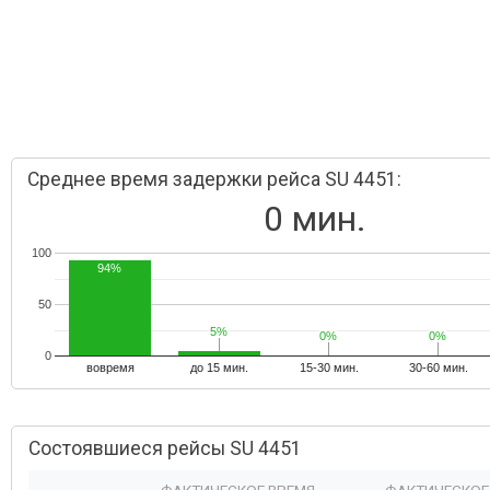
Среднее время задержки рейса SU 4451:
0 мин.
100
94%
50
5%
5%
0%
0%
0%
0%
0
вовремя
до 15 мин.
15-30 мин.
30-60 мин.
Состоявшиеся рейсы SU 4451