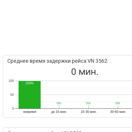
Среднее время задержки рейса VN 3562:
0 мин.
100
100%
50
0%
0%
0%
0%
0%
0%
0
вовремя
до 15 мин.
15-30 мин.
30-60 мин.