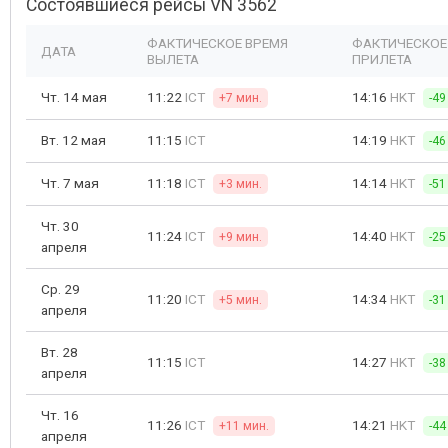
Состоявшиеся рейсы VN 3562
ФАКТИЧЕСКОЕ ВРЕМЯ
ФАКТИЧЕСКОЕ
ДАТА
ВЫЛЕТА
ПРИЛЕТА
Чт. 14 мая
11:22
ICT
14:16
HKT
+7 мин.
-49
Вт. 12 мая
11:15
ICT
14:19
HKT
-46
Чт. 7 мая
11:18
ICT
14:14
HKT
+3 мин.
-51
Чт. 30
11:24
ICT
14:40
HKT
+9 мин.
-25
апреля
Ср. 29
11:20
ICT
14:34
HKT
+5 мин.
-31
апреля
Вт. 28
11:15
ICT
14:27
HKT
-38
апреля
Чт. 16
11:26
ICT
14:21
HKT
+11 мин.
-44
апреля