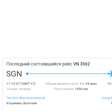
Последний состоявшийся рейс
VN 3562
SGN
11:15
ICT
(GMT +7)
Общее время в пути:
1 ч. 54 мин.
15
14 мая, четверг
Расстояние:
1494 км.
Tan Son Nhat International
Hong K
Хошимин, Вьетнам