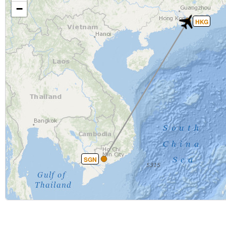
−
HKG
SGN