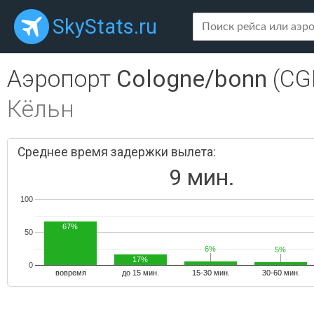
SkyStats.ru
Аэропорт
Cologne/bonn
(CG
Кёльн
Среднее время задержки вылета:
9 мин.
100
67%
50
6%
6%
5%
5%
17%
0
вовремя
до 15 мин.
15-30 мин.
30-60 мин.