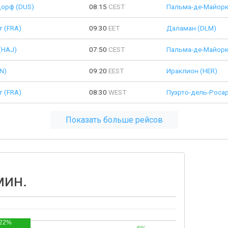
орф (DUS)
08:15
CEST
Пальма-де-Майорк
 (FRA)
09:30
EET
Даламан (DLM)
(HAJ)
07:50
CEST
Пальма-де-Майорк
N)
09:20
EEST
Ираклион (HER)
 (FRA)
08:30
WEST
Пуэрто-дель-Росар
Показать больше рейсов
мин.
22%