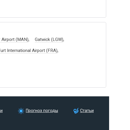
,
,
 Airport (MAN)
Gatwick (LGW)
,
urt International Airport (FRA)
ии
Прогноз погоды
Статьи