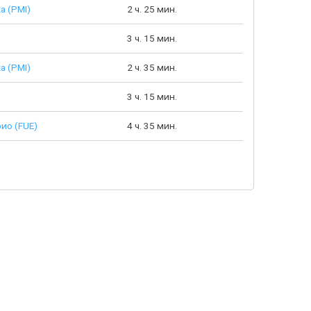
а (PMI)
2 ч. 25 мин.
3 ч. 15 мин.
а (PMI)
2 ч. 35 мин.
3 ч. 15 мин.
ио (FUE)
4 ч. 35 мин.