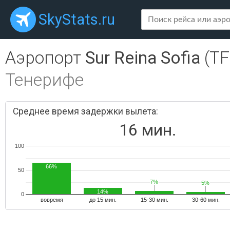
SkyStats.ru
Аэропорт
Sur Reina Sofia
(TF
Тенерифе
Среднее время задержки вылета:
16 мин.
100
66%
50
7%
7%
5%
5%
14%
0
вовремя
до 15 мин.
15-30 мин.
30-60 мин.